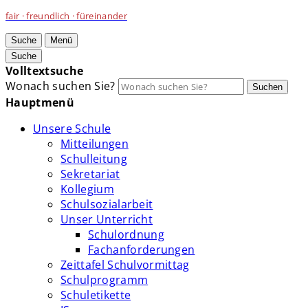
fair · freundlich · füreinander
Suche
Menü
Suche
Volltextsuche
Wonach suchen Sie?
Suchen
Hauptmenü
Unsere Schule
Mitteilungen
Schulleitung
Sekretariat
Kollegium
Schulsozialarbeit
Unser Unterricht
Schulordnung
Fachanforderungen
Zeittafel Schulvormittag
Schulprogramm
Schuletikette