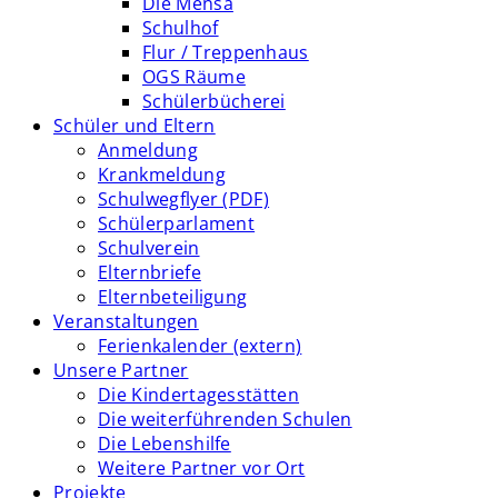
Die Mensa
Schulhof
Flur / Treppenhaus
OGS Räume
Schülerbücherei
Schüler und Eltern
Anmeldung
Krankmeldung
Schulwegflyer (PDF)
Schülerparlament
Schulverein
Elternbriefe
Elternbeteiligung
Veranstaltungen
Ferienkalender (extern)
Unsere Partner
Die Kindertagesstätten
Die weiterführenden Schulen
Die Lebenshilfe
Weitere Partner vor Ort
Projekte