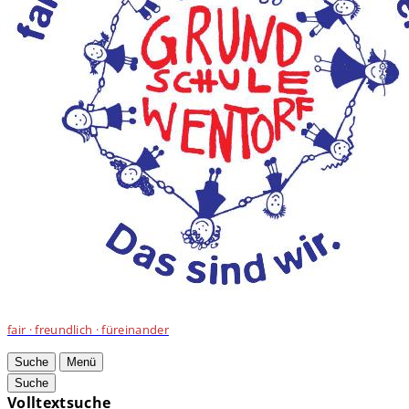
fair · freundlich · füreinander
Suche
Menü
Suche
Volltextsuche