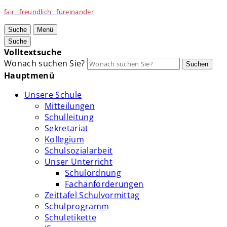
fair · freundlich · füreinander
Suche
Menü
Suche
Volltextsuche
Wonach suchen Sie?
Suchen
Hauptmenü
Unsere Schule
Mitteilungen
Schulleitung
Sekretariat
Kollegium
Schulsozialarbeit
Unser Unterricht
Schulordnung
Fachanforderungen
Zeittafel Schulvormittag
Schulprogramm
Schuletikette