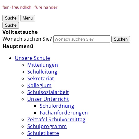
fair · freundlich · füreinander
Suche
Menü
Suche
Volltextsuche
Wonach suchen Sie?
Suchen
Hauptmenü
Unsere Schule
Mitteilungen
Schulleitung
Sekretariat
Kollegium
Schulsozialarbeit
Unser Unterricht
Schulordnung
Fachanforderungen
Zeittafel Schulvormittag
Schulprogramm
Schuletikette