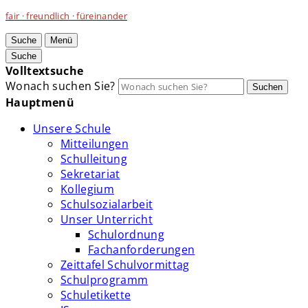
fair · freundlich · füreinander
Suche
Menü
Suche
Volltextsuche
Wonach suchen Sie?
Suchen
Hauptmenü
Unsere Schule
Mitteilungen
Schulleitung
Sekretariat
Kollegium
Schulsozialarbeit
Unser Unterricht
Schulordnung
Fachanforderungen
Zeittafel Schulvormittag
Schulprogramm
Schuletikette