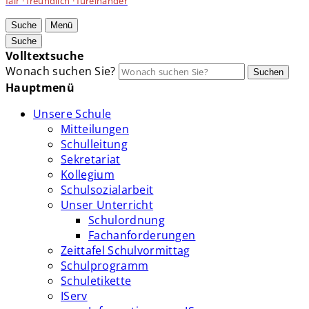
fair · freundlich · füreinander
Suche
Menü
Suche
Volltextsuche
Wonach suchen Sie?
Suchen
Hauptmenü
Unsere Schule
Mitteilungen
Schulleitung
Sekretariat
Kollegium
Schulsozialarbeit
Unser Unterricht
Schulordnung
Fachanforderungen
Zeittafel Schulvormittag
Schulprogramm
Schuletikette
IServ